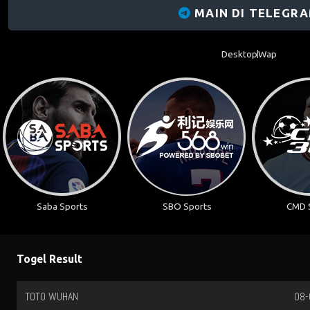
MAIN DI TELEGR
Desktop
Wap
Saba Sports
SBO Sports
CMD 
Togel Result
TOTO WUHAN
08-