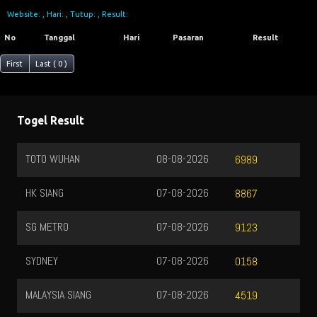
Website:
, Hari:
, Tutup:
, Result:
No
Tanggal
Hari
Pasaran
Result
First
Last ( 0 )
Togel Result
TOTO WUHAN
08-08-2026
6989
HK SIANG
07-08-2026
8867
SG METRO
07-08-2026
9123
SYDNEY
07-08-2026
0158
MALAYSIA SIANG
07-08-2026
4519