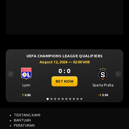
UEFA CHAMPIONS LEAGUE QUALIFIERS
August 12, 2026 — 02:00 WIB
0 : 0
Previous
Next
BET NOW
Lyon
Sparta Praha
S
1
0.86
-1
0.96
TENTANG KAMI
BANTUAN
PERATURAN