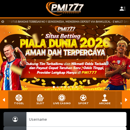
MI777 SITUS BANDAR TERBESAR NO 1 SEINDONESIA, MENERIMA DEPOSIT VIA BANKLOCAL - E WALET DAN
TOGEL
SLOT
LIVE CASINO
SPORT
ARCADE
SABU